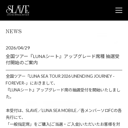
NEWS
JOIN
L
NEWS
2026/04/29
LUNA V
LUNA 
全国ツアー『LUNAシート』アップグレード席種 抽選受
LUNA 
付開始のご案内
STORE
CONTA
全国ツアー「LUNA SEA TOUR 2026 UNENDING JOURNEY -
FAQ
FOREVER-」におきまして、
『LUNAシート』アップグレード席の抽選受付を開始いたしまし
LUNA S
た。
OFFICIA
本受付は、SLAVE／LUNA SEA MOBILE／各メンバーソロFCの各
先行にて、
「一般指定席」をご購入(ご当選・ご入金)いただいたお客様を対