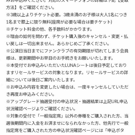
みお申込みください。対応のスマートフォンの詳細は下記【受取
方法】をご確認ください。
※3歳以上よりチケット必要。3歳未満のお子様は大人1名につき
1名まで膝上に限り無料(座席が必要な場合は要チケット)
※チケット料金の他、各手数料がかかります。
※理由の如何を問わず、チケット購入後のキャンセル・変更・払
い戻しは一切出来ません。あらかじめご了承ください。
※公演日当日までにファンクラブの有効期限が切れてしまう会員
様は、更新期間中お早目のお手続きをお願いいたします。
※本受付でお申込みいただいたLUNAシートは後日予定しており
ますリセールサービスの対象となります。リセールサービスの詳
細については後日ご案内いたします。
※お申込み内容を変更したい場合は、一度キャンセルしていただ
き再度お申込みください。
※アップグレード抽選受付の申込状況・抽選結果は上記URL申込
状況確認ページよりご確認ください。
※対象の受付で「一般指定席」以外の券種をご購入された方、当
選後期間内に入金をお済ませになられなかった方、他先行で一般
指定席をご購入された方の申込状況確認ページには「申込ボタ