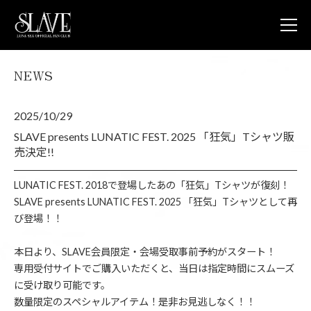
NEWS
JOIN
L
NEWS
2025/10/29
LUNA V
LUNA 
SLAVE presents LUNATIC FEST. 2025 「狂気」Tシャツ販
LUNA 
売決定!!
STORE
CONTA
LUNATIC FEST. 2018で登場したあの「狂気」Tシャツが復刻！
FAQ
SLAVE presents LUNATIC FEST. 2025 「狂気」Tシャツとして再
び登場！！
LUNA S
OFFICIA
本日より、SLAVE会員限定・会場受取事前予約がスタート！
専用受付サイトでご購入いただくと、当日は指定時間にスムーズ
に受け取り可能です。
数量限定のスペシャルアイテム！是非お見逃しなく！！