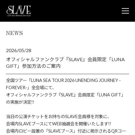
NEWS
JOIN
L
NEWS
2026/05/28
LUNA V
LUNA 
オフィシャルファンクラブ『SLAVE』会員限定「LUNA
LUNA 
GIFT」参加方法のご案内
STORE
CONTA
全国ツアー「LUNA SEA TOUR 2026 UNENDING JOURNEY -
FAQ
FOREVER-」全会場にて、
オフィシャルファンクラブ『SLAVE』会員限定「LUNA GIFT」
LUNA S
の実施が決定!!
OFFICIA
当日の公演チケットをお持ちのSLAVE会員様を対象に、
会場内SLAVEブースにてWEB抽選会を開催いたします!!
会場内ロビー設置の「SLAVEブース」付近に掲示されるQRコー