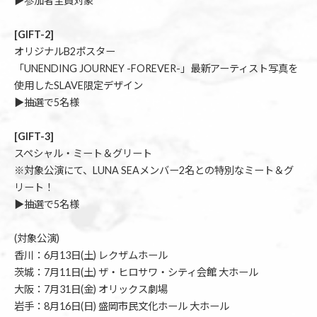
▶参加者全員対象
[GIFT-2]
オリジナルB2ポスター
「UNENDING JOURNEY -FOREVER-」最新アーティスト写真を
使用したSLAVE限定デザイン
▶抽選で5名様
[GIFT-3]
スペシャル・ミート＆グリート
※対象公演にて、LUNA SEAメンバー2名との特別なミート＆グ
リート！
▶抽選で5名様
(対象公演)
香川：6月13日(土) レクザムホール
茨城：7月11日(土) ザ・ヒロサワ・シティ会館 大ホール
大阪：7月31日(金) オリックス劇場
岩手：8月16日(日) 盛岡市民文化ホール 大ホール