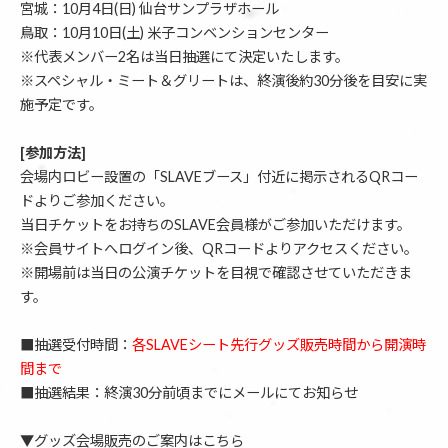
宮城：10月4日(日) 仙台サンプラザホール
鳥取：10月10日(土) 米子コンベンションセンター
※代表メンバー2名は当日抽選にて決定いたします。
※スペシャル・ミート＆グリートは、終演後約30分後を目安に実
施予定です。
[参加方法]
会場内ロビー設置の「SLAVEブース」付近に掲示されるQRコー
ドよりご参加ください。
当日チケットをお持ちのSLAVE会員様がご参加いただけます。
※会員サイトへログイン後、QRコードよりアクセスください。
※開場前は当日の公演チケットを目視で確認させていただきま
す。
■抽選受付時間：
各SLAVEシート先行グッズ販売時間から開演時
間まで
■抽選結果：終演30分前頃までにメールにてお知らせ
▼グッズ会場販売のご案内はこちら