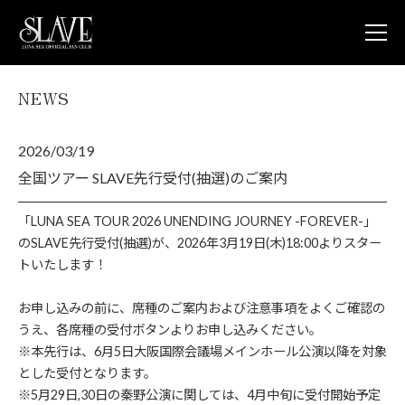
NEWS
JOIN
L
NEWS
2026/03/19
LUNA V
LUNA 
全国ツアー SLAVE先行受付(抽選)のご案内
LUNA 
STORE
「LUNA SEA TOUR 2026 UNENDING JOURNEY -FOREVER-」
CONTA
のSLAVE先行受付(抽選)が、2026年3月19日(木)18:00よりスター
FAQ
トいたします！
LUNA S
OFFICIA
お申し込みの前に、席種のご案内および注意事項をよくご確認の
うえ、各席種の受付ボタンよりお申し込みください。
※本先行は、6月5日大阪国際会議場メインホール公演以降を対象
とした受付となります。
※5月29日,30日の秦野公演に関しては、4月中旬に受付開始予定