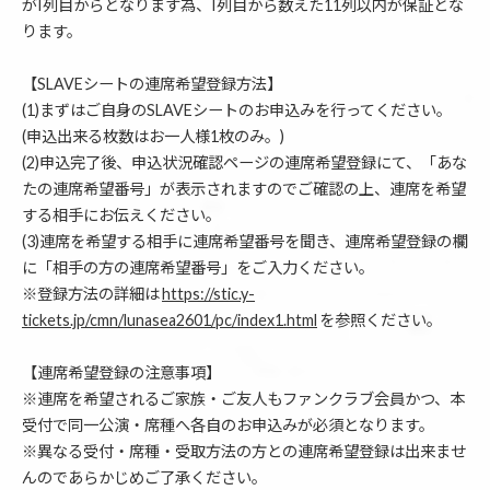
がI列目からとなります為、I列目から数えた11列以内が保証とな
ります。
【SLAVEシートの連席希望登録方法】
(1)まずはご自身のSLAVEシートのお申込みを行ってください。
(申込出来る枚数はお一人様1枚のみ。)
(2)申込完了後、申込状況確認ページの連席希望登録にて、「あな
たの連席希望番号」が表示されますのでご確認の上、連席を希望
する相手にお伝えください。
(3)連席を希望する相手に連席希望番号を聞き、連席希望登録の欄
に「相手の方の連席希望番号」をご入力ください。
※登録方法の詳細は
https://stic.y-
tickets.jp/cmn/lunasea2601/pc/index1.html
を参照ください。
【連席希望登録の注意事項】
※連席を希望されるご家族・ご友人もファンクラブ会員かつ、本
受付で同一公演・席種へ各自のお申込みが必須となります。
※異なる受付・席種・受取方法の方との連席希望登録は出来ませ
んのであらかじめご了承ください。