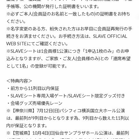
手帳等、公の機関が発行した証明書をいいます。
※必ずご本人(会員証のお名前と一致したもの)の証明書をお持ち
ください。
※名字変更のある方、紛失された方はお早目に会員証再発行の手
続きをお済ませください。お手続き方法は、SLAVE OFFICIAL
WEB SITEにてご確認ください。
※SLAVEシートは1会員様1公演につき「1申込1枚のみ」のお申
込みとなりますが、ご家族・ご友人(会員様のみ)との「連席希望
として1名」の登録が可能です。
＜特典内容＞
・前方から11列目以内保証
・SLAVEシート専用入場ゲート/SLAVEシート限定グッズ付き
・会場グッズ売場優先レーン
※【神奈川県】7月12日(日)パシフィコ横浜国立大ホール公演
は、最前列が9列目からとなります為、9列目から数えた11列以
内が保証となります。
※【宮城県】10月4日(日)仙台サンプラザホール公演は、最前列