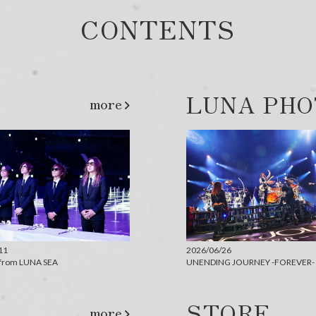
CONTENTS
LUNA PHO
more
11
2026/06/26
from LUNA SEA
UNENDING JOURNEY -FOREVER-
STORE
more