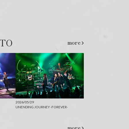
TO
more
2026/05/29
UNENDING JOURNEY -FOREVER-
more