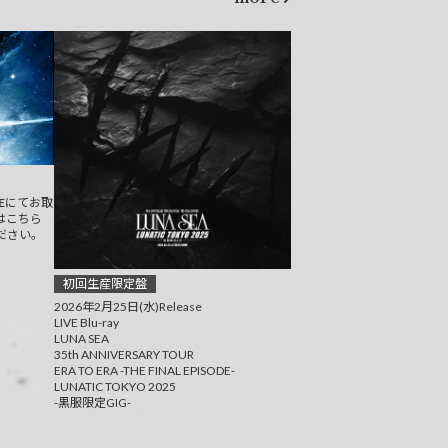
E
にてお取
はこちら
ださい。
初回生産限定盤
2026年2月25日(水)Release
LIVE Blu-ray
LUNA SEA
35th ANNIVERSARY TOUR
ERA TO ERA -THE FINAL EPISODE-
LUNATIC TOKYO 2025
-黒服限定GIG-