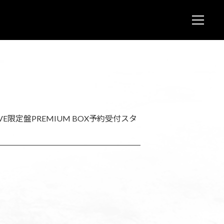
JOIN
L
NEWS
LUNA V
LUNA 
LUNA 
VE限定盤PREMIUM BOX予約受付スタ
STORE
CONTA
FAQ
LUNA S
OFFICIA