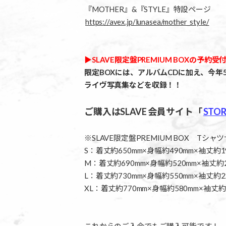
『MOTHER』&『STYLE』特設ページ
https://avex.jp/lunasea/mother_style/
▶︎SLAVE限定盤PREMIUM BOXの予約
限定BOXには、アルバムCDに加え、今年5月
ライヴ写真集などを収録！！
ご購入はSLAVE 会員サイト「
STOR
※SLAVE限定盤PREMIUM BOX Tシャ
S：着丈約650mm×身幅約490mm×袖丈約1
M：着丈約690mm×身幅約520mm×袖丈約2
L：着丈約730mm×身幅約550mm×袖丈約2
XL：着丈約770mm×身幅約580mm×袖丈約