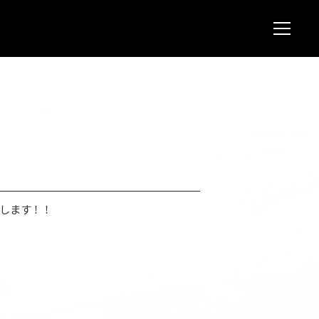
JOIN
L
NEWS
LUNA V
LUNA 
LUNA 
STORE
CONTA
FAQ
いたします！！
LUNA S
OFFICIA