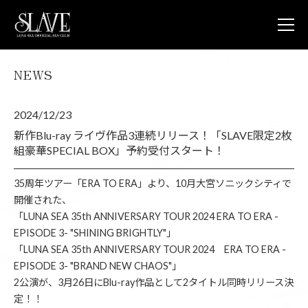
NEWS
JOIN
L
NEWS
2024/12/23
LUNA V
LUNA 
新作Blu-ray ライヴ作品3連続リリース！「SLAVE限定2枚
LUNA 
組豪華SPECIAL BOX」予約受付スタート！
STORE
CONTA
35周年ツアー「ERA TO ERA」より、10月大宮ソニックシティで
FAQ
開催された、
「LUNA SEA 35th ANNIVERSARY TOUR 2024 ERA TO ERA -
LUNA S
EPISODE 3- "SHINING BRIGHTLY"」
OFFICIA
「LUNA SEA 35th ANNIVERSARY TOUR 2024 ERA TO ERA -
EPISODE 3- "BRAND NEW CHAOS"」
2公演が、3月26日にBlu-ray作品として2タイトル同時リリース決
定！！