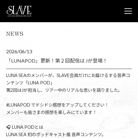
NEWS
JOIN
L
NEWS
2026/06/13
LUNA V
LUNA 
「LUNAPOD」更新！第２回配信は Jが登場！
LUNA 
STORE
LUNA SEAのメンバーが、SLAVE会員だけにお届けるする音声コ
CONTA
ンテンツ「LUNA POD」
FAQ
第2回はJが担当し、ツアー中のリアルな思いを語りました。
LUNA S
OFFICIA
#LUNAPOD でドシドシ感想をアップしてください！
メンバーも皆さまの感想を楽しみにています！
🎧 LUNA PODとは
LUNA SEA 初のポッドキャスト風 音声コンテンツ。