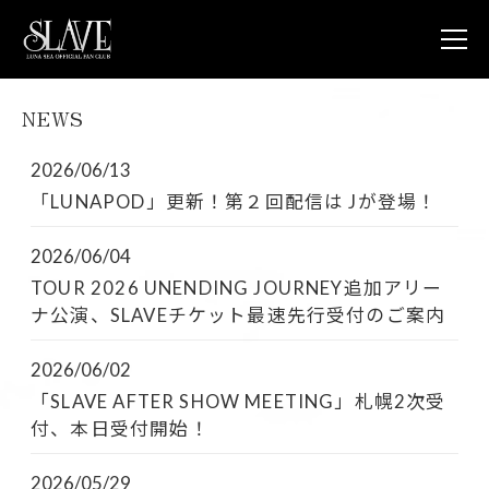
NEWS
JOIN
L
NEWS
2026/06/13
LUNA V
「LUNAPOD」更新！第２回配信は Jが登場！
LUNA 
LUNA 
2026/06/04
STORE
CONTA
TOUR 2026 UNENDING JOURNEY追加アリー
FAQ
ナ公演、SLAVEチケット最速先行受付のご案内
LUNA S
2026/06/02
OFFICIA
「SLAVE AFTER SHOW MEETING」札幌2次受
付、本日受付開始！
2026/05/29