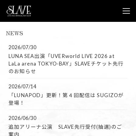
NEWS
JOIN
L
NEWS
2026/07/30
LUNA V
LUNA SEA出演「UVERworld LIVE 2026 at
LUNA 
LaLa arena TOKYO-BAY」SLAVEチケット先行
LUNA 
のお知らせ
STORE
CONTA
FAQ
2026/07/14
「LUNAPOD」更新！第４回配信は SUGIZOが
LUNA S
登場！
OFFICIA
2026/06/30
追加アリーナ公演 SLAVE先行受付(抽選)のご
案内